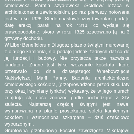
ćmielowską. Parafia szydłowska /Scidlow/ leżąca w
archidiakonacie zawichojskim, po raz pierwszy notowana
jest w roku 1325. Siedemnastowieczny inwentarz podaje
datę erekcji parafii na rok 1313, co wydaje się
prawdopodobne, skoro w roku 1325 szacowano ją na 3
grzywny dochodu.
W Liber Beneficiorum Długosz pisze o świątyni murowanej
z białego kamienia, nie podaje jednak żadnych dat co do
jej fundacji i budowy. Nie przytacza także nazwiska
fundatora. Znane jest tylko wezwanie kościoła, które
przetrwało do dnia dzisiejszego: Wniebowzięcie
Najświętszej Marii Panny. Badania architektoniczne
ćmielowskiego kościoła, (przeprowadzone przed kilku laty
przy okazji wymiany tynków) wykazały, że w jego murach
znajdują się dość znaczne partie pochodzące z XIV
stulecia. Najstarszą częścią świątyni jest nawa,
wymurowana na planie prostokątna, spięta kamiennym
cokołem i wzmocniona szkarpami – dziś częściowo
wyburzonymi.
Gruntowną przebudowę kościół zawdzięcza Mikołajowi