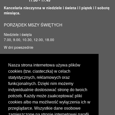
Kancelaria nieczynna w niedziele i świeta i I piątek i I sobotę
miesiąca.
PORZĄDEK MSZY ŚWIĘTYCH
Niedziele i święta
7.00, 9.00, 10.30, 12.00, 18.00
W dni powszednie
7.00 ; 18.00
Nasza strona internetowa używa plików
KONTAKT
cookies (tzw. ciasteczka) w celach
Parafia pod wezwaniem Wniebowzięcia NMP
statystycznych, reklamowych oraz
funkcjonalnych. Dzięki nim możemy
ul. Ostrowiecka 36
27-440 Ćmielów
indywidualnie dostosować stronę do twoich
tel: 15 8612056
potrzeb. Każdy może zaakceptować pliki
parafia.cmielow@vp.pl
cookies albo ma możliwość wyłączenia ich w
przeglądarce. Wszystkie dane osobowe
zamieszczone na stronie internetowej parafii