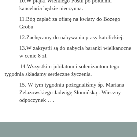
10
.
W piątki Wielkiego Postu po południu
kancelaria będzie nieczynna.
11
.
Bóg zapłać za ofiar
ę
na
kwiaty do Bożego
Grobu
1
2
.
Zachęcamy do nabywania prasy katolickiej.
1
3
.
W zakrystii są do nabycia baranki wielkanocne
w cenie 8 zł.
1
4
.
Wszystkim jubilatom i solenizantom tego
tygodnia składamy serdeczne życzenia.
1
5
.
W tym tygodniu pożegnaliśmy śp.
Mariana
Żelazowskiego Jadwigę Słomińską
. Wieczny
odpoczynek ….