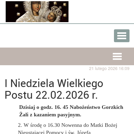
Nawig
rozwij
Nawigaz
rozwijan
21 lutego 2026 16:09
I Niedziela Wielkiego
Postu 22.02.2026 r.
Dzisiaj o godz. 16. 45 Nabożeństwo Gorzkich
Żali z kazaniem pasyjnym.
2. W
środę o
16.30 Nowenna do Matki Bożej
Nieustającej Pomocy i św. Józefa