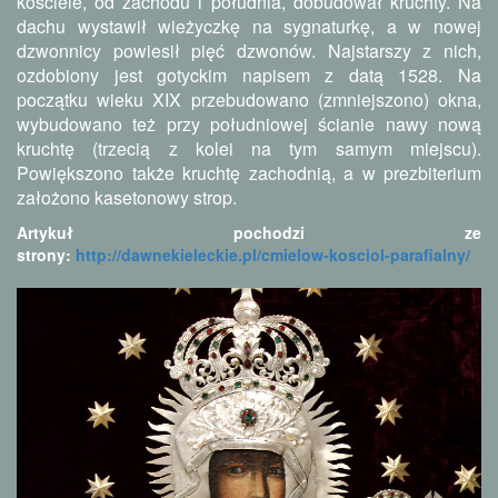
kościele, od zachodu i południa, dobudował kruchty. Na
dachu wystawił wieżyczkę na sygnaturkę, a w nowej
dzwonnicy powiesił pięć dzwonów. Najstarszy z nich,
ozdobiony jest gotyckim napisem z datą 1528. Na
początku wieku XIX przebudowano (zmniejszono) okna,
wybudowano też przy południowej ścianie nawy nową
kruchtę (trzecią z kolei na tym samym miejscu).
Powiększono także kruchtę zachodnią, a w prezbiterium
założono kasetonowy strop.
Artykuł pochodzi ze
strony:
http://dawnekieleckie.pl/cmielow-kosciol-parafialny/