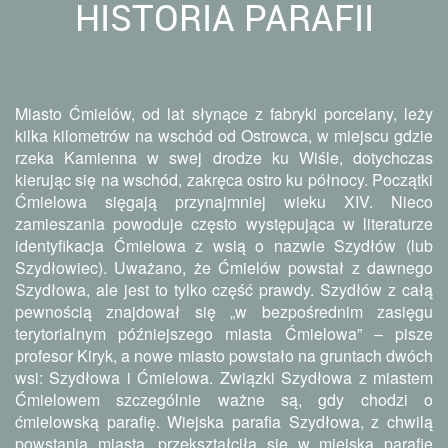
HISTORIA PARAFII
Miasto Ćmielów, od lat słynące z fabryki porcelany, leży
kilka kilometrów na wschód od Ostrowca, w miejscu gdzie
rzeka Kamienna w swej drodze ku Wiśle, dotychczas
kierując się na wschód, zakręca ostro ku północy. Początki
Ćmielowa sięgają przynajmniej wieku XIV. Nieco
zamieszania powoduje często występująca w literaturze
identyfikacja Ćmielowa z wsią o nazwie Szydłów (lub
Szydłowiec). Uważano, że Ćmielów powstał z dawnego
Szydłowa, ale jest to tylko część prawdy. Szydłów z całą
pewnością znajdował się „w bezpośrednim zasięgu
terytorialnym późniejszego miasta Ćmielowa” – pisze
profesor Kiryk, a nowe miasto powstało na gruntach dwóch
wsi: Szydłowa i Ćmielowa. Związki Szydłowa z miastem
Ćmielowem szczególnie ważne są, gdy chodzi o
ćmielowską parafię. Wiejska parafia Szydłowa, z chwilą
powstania miasta, przekształciła się w miejską parafię