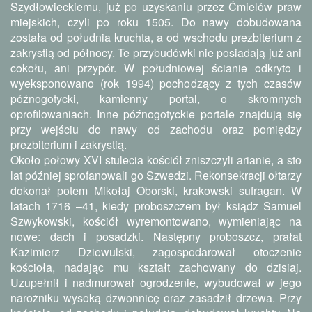
Szydłowieckiemu, już po uzyskaniu przez Ćmielów praw
miejskich, czyli po roku 1505. Do nawy dobudowana
została od południa kruchta, a od wschodu prezbiterium z
zakrystią od północy. Te przybudówki nie posiadają już ani
cokołu, ani przypór. W południowej ścianie odkryto i
wyeksponowano (rok 1994) pochodzący z tych czasów
późnogotycki, kamienny portal, o skromnych
oprofilowaniach. Inne późnogotyckie portale znajdują się
przy wejściu do nawy od zachodu oraz pomiędzy
prezbiterium i zakrystią.
Około połowy XVI stulecia kościół zniszczyli arianie, a sto
lat później sprofanowali go Szwedzi. Rekonsekracji ołtarzy
dokonał potem Mikołaj Oborski, krakowski sufragan. W
latach 1716 –41, kiedy proboszczem był ksiądz Samuel
Szwykowski, kościół wyremontowano, wymieniając na
nowe: dach i posadzki. Następny proboszcz, prałat
Kazimierz Dziewulski, zagospodarował otoczenie
kościoła, nadając mu kształt zachowany do dzisiaj.
Uzupełnił i nadmurował ogrodzenie, wybudował w jego
narożniku wysoką dzwonnicę oraz zasadził drzewa. Przy